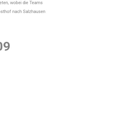
eten, wobei die Teams
 Josthof nach Salzhausen
09