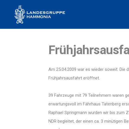
Frühjahrsausf
Am 25.04.2009 war es wieder soweit. Die 
Frühjahrsausfahrt eröffnet.
39 Fahrzeuge mit 79 Teilnehmern waren 
erwartungsvoll im Fährhaus Tatenberg ers
Raphael Springmann wurden wir bis zum 
NDR begleitet, der einen ca. 3 minütigen B