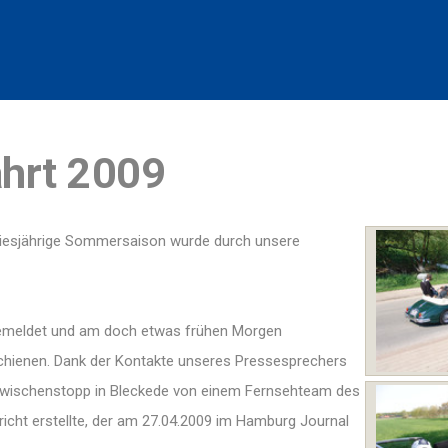
ahrt 2009
diesjährige Sommersaison wurde durch unsere
gemeldet und am doch etwas frühen Morgen
chienen. Dank der Kontakte unseres Pressesprechers
Zwischenstopp in Bleckede von einem Fernsehteam des
ericht erstellte, der am 27.04.2009 im Hamburg Journal