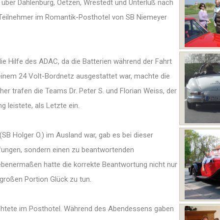
über Dahlenburg, Oetzen, Wrestedt und Unterlüß nach
 Teilnehmer im Romantik-Posthotel von SB Niemeyer
die Hilfe des ADAC, da die Batterien während der Fahrt
einem 24 Volt-Bordnetz ausgestattet war, machte die
er trafen die Teams Dr. Peter S. und Florian Weiss, der
 leistete, als Letzte ein.
(SB Holger O.) im Ausland war, gab es bei dieser
fungen, sondern einen zu beantwortenden
gebenermaßen hatte die korrekte Beantwortung nicht nur
großen Portion Glück zu tun.
achtete im Posthotel. Während des Abendessens gaben